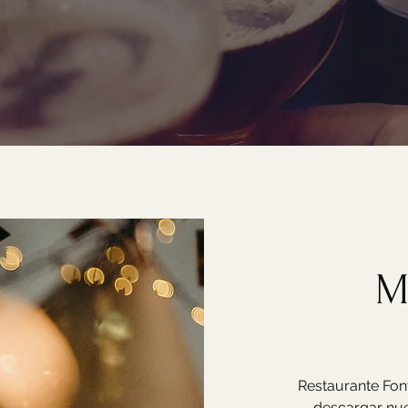
M
Restaurante Font
descargar nue