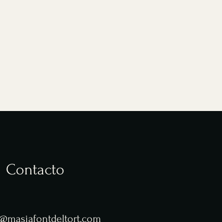
Contacto
@masiafontdeltort.com