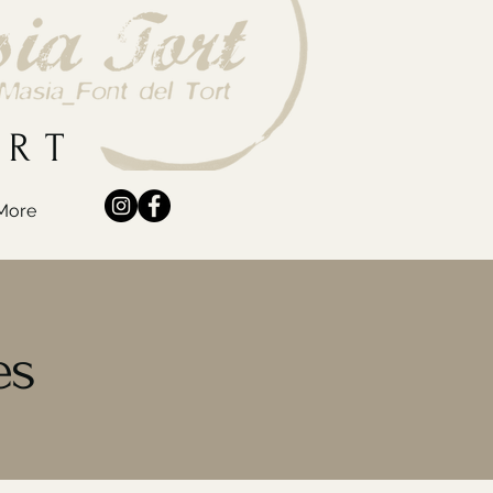
ORT
More
es